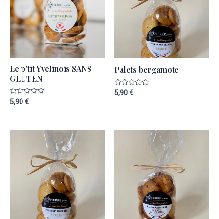
Le p’tit Yvelinois SANS
Palets bergamote
GLUTEN
Note
5,90
€
0
Note
5,90
€
sur
0
5
sur
5