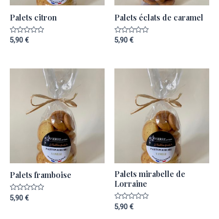
Palets citron
Palets éclats de caramel
Note
Note
5,90
€
5,90
€
0
0
sur
sur
5
5
Palets mirabelle de
Palets framboise
Lorraine
Note
5,90
€
0
Note
5,90
€
sur
0
5
sur