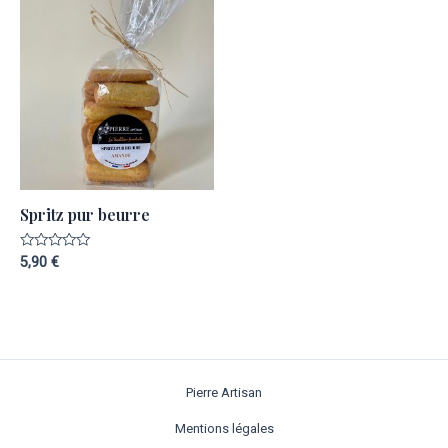
Spritz pur beurre
Note
5,90
€
0
sur
5
Pierre Artisan
Mentions légales