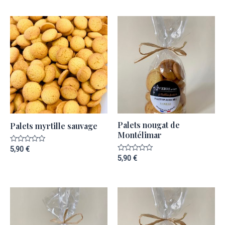
5
Palets nougat de
Palets myrtille sauvage
Montélimar
Note
5,90
€
0
Note
5,90
€
sur
0
5
sur
5