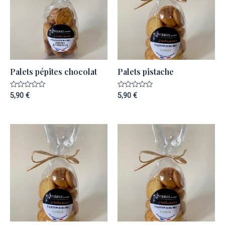
Palets pépites chocolat
Palets pistache
Note
Note
5,90
€
5,90
€
0
0
sur
sur
5
5