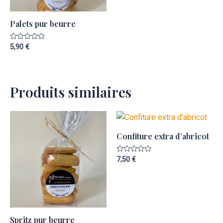
Palets pur beurre
Note
5,90
€
0
sur
5
Produits similaires
Confiture extra d’abricot
Note
7,50
€
0
sur
5
Spritz pur beurre