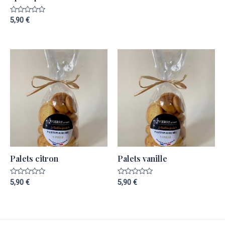
Note
5,90
€
0
sur
5
Palets citron
Palets vanille
Note
Note
5,90
€
5,90
€
0
0
sur
sur
5
5