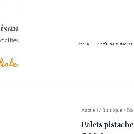
Accueil
Confitures & Biscuits
quantité
Accueil
/
Boutique
/
Bis
de
Palets pistache
Palets