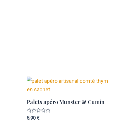
Palets apéro Munster & Cumin
Note
5,90
€
0
sur
5