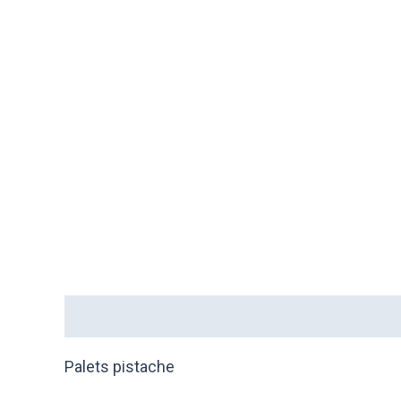
Description
Informations complémentaires
Palets pistache