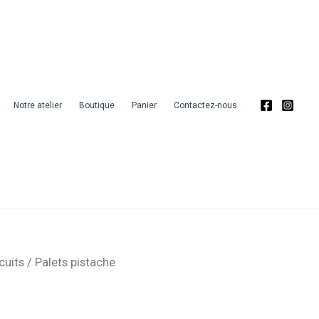
Palets
pistache
Notre atelier
Boutique
Panier
Contactez-nous
cuits
/ Palets pistache