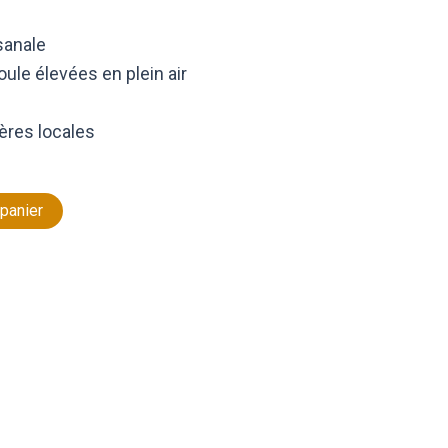
isanale
ule élevées en plein air
ères locales
 panier