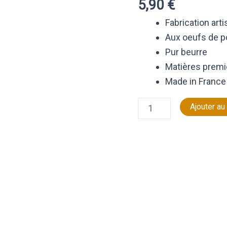
5,90
€
pistache
Fabrication art
Aux oeufs de po
Pur beurre
Matières premi
Made in France
Ajouter au