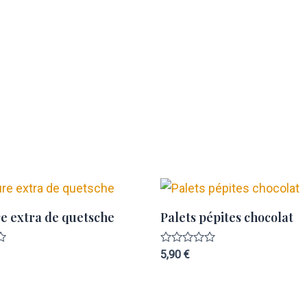
e extra de quetsche
Palets pépites chocolat
Note
5,90
€
0
sur
5