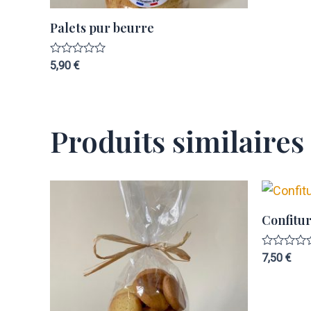
Palets pur beurre
Note
5,90
€
0
sur
5
Produits similaires
Confitur
Note
7,50
€
0
sur
5