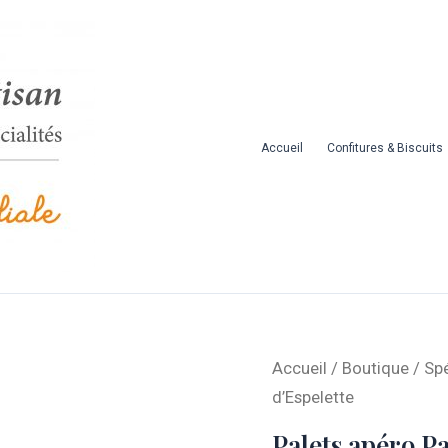
Accueil
Confitures & Biscuits
quantité
Accueil
/
Boutique
/
Spé
de
d’Espelette
Palets
Palets apéro P