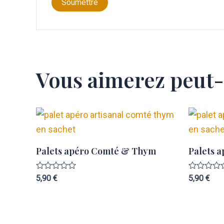
Vous aimerez peut-
Palets apéro Comté & Thym
Palets 
Note
Note
5,90
€
5,90
€
0
0
sur
sur
5
5