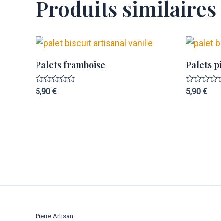
Produits similaires
Palets framboise
Palets p
Note
Note
5,90
€
5,90
€
0
0
sur
sur
5
5
Pierre Artisan