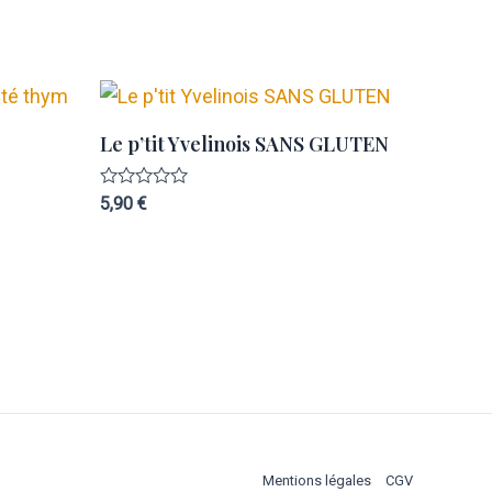
Le p’tit Yvelinois SANS GLUTEN
Note
5,90
€
0
sur
5
Mentions légales
CGV