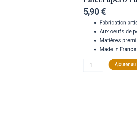
apéro
5,90
€
Parmesan
&
Fabrication art
Piment
Aux oeufs de po
d'Espelette
Matières premi
Made in France
Ajouter au