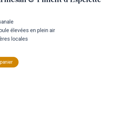
isanale
ule élevées en plein air
ères locales
 panier