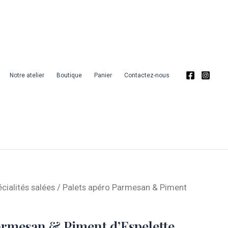
Palets
apéro
Parmesan
&
Piment
Notre atelier
Boutique
Panier
Contactez-nous
d'Espelette
cialités salées
/ Palets apéro Parmesan & Piment
armesan & Piment d’Espelette