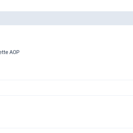
Avis (0)
ette AOP