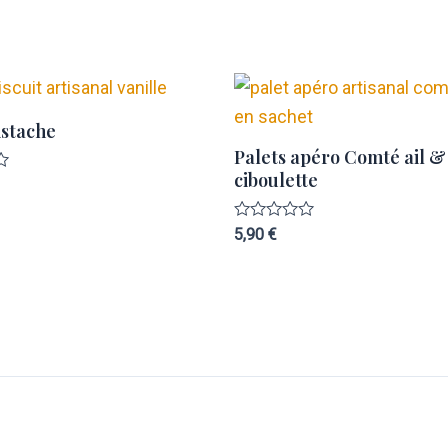
istache
Palets apéro Comté ail &
ciboulette
Note
5,90
€
0
sur
5